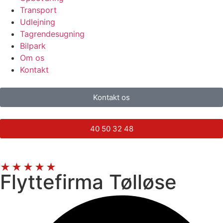
Transport
Udlejning
Tagrendesugning
Bilpark
Om os
Kontakt
Kontakt os
40 50 32 48
★★★★★
KUN 5-STJERNEDE ANMELDELSER
Flyttefirma Tølløse