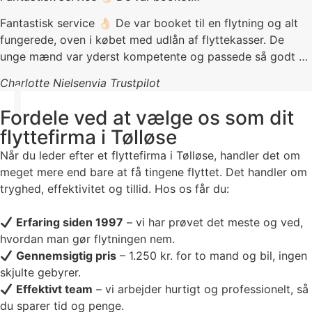
Fantastisk service 👌🏻 De var booket til en flytning og alt
fungerede, oven i købet med udlån af flyttekasser. De
unge mænd var yderst kompetente og passede så godt på
tingene. Jeg havde aldrig klaret det uden deres hælp. Vil
Charlotte Nielsen
via Trustpilot
til hver en tid bruge dem igen 😊 Kæmpe anbefaling
herfra.
Fordele ved at vælge os som dit
flyttefirma i Tølløse
Når du leder efter et flyttefirma i Tølløse, handler det om
meget mere end bare at få tingene flyttet. Det handler om
tryghed, effektivitet og tillid. Hos os får du:
Erfaring siden 1997
– vi har prøvet det meste og ved,
hvordan man gør flytningen nem.
Gennemsigtig pris
– 1.250 kr. for to mand og bil, ingen
skjulte gebyrer.
Effektivt team
– vi arbejder hurtigt og professionelt, så
du sparer tid og penge.