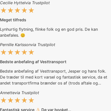
Cecilie Hyttel
via Trustpilot
vi har tømt kasserne. Super service af Martin og hans
★★★★★
crew. De kan flytte hvad som helst! Brug dem næste gang
du skal flytte. De er hver en krone værd.
Meget tilfreds
Lynhurtig flytning, flinke folk og en god pris. De kan
anbefales. 😊
Pernille Karlsson
via Trustpilot
★★★★★
Bedste anbefaling af Vesttransport
Bedste anbefaling af Vesttransport, Jesper og hans folk.
De træder til med kort varsel og fantastisk service, da et
andet transportfirma brænder os af (trods aftale og
bekræftelse), så de redder både dagen og flytningen.
Annette
via Trustpilot
Kæmpe tak til hele holdet!
★★★★★
Fantastisk service 👌🏻 De var booket…