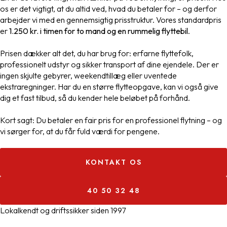
os er det vigtigt, at du altid ved, hvad du betaler for – og derfor
arbejder vi med en gennemsigtig prisstruktur. Vores standardpris
er
1.250 kr. i timen for to mand og en rummelig flyttebil
.
Prisen dækker alt det, du har brug for: erfarne flyttefolk,
professionelt udstyr og sikker transport af dine ejendele. Der er
ingen skjulte gebyrer, weekendtillæg eller uventede
ekstraregninger. Har du en større flytteopgave, kan vi også give
dig et fast tilbud, så du kender hele beløbet på forhånd.
Kort sagt: Du betaler en fair pris for en professionel flytning – og
vi sørger for, at du får fuld værdi for pengene.
KONTAKT OS
40 50 32 48
Lokalkendt og driftssikker siden 1997