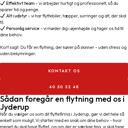
Effektivt team
– vi arbejder hurtigt og professionelt, så du
sparer tid og penge.
Alt i udstyr
– vi har flyttebiler, tæpper, surringer og alt, der skal
til.
Personlig service
– vi møder dig i øjenhøjde og tager os tid til
dine behov.
Kort sagt: Du får en flytning, der kører på skinner – uden stress og
uden bekymringer.
KONTAKT OS
40 50 32 48
Sådan foregår en flytning med os i
Jyderup
Når du vælger os som dit flyttefirma i Jyderup, gør vi det hele så
enkelt som muligt. Vi starter med en snak om dine behov – hvor
meget du skal have flyttet, og om der er særlige ting, vi skal tage