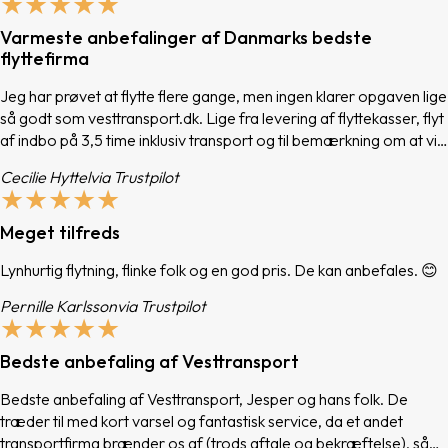
★★★★★
Varmeste anbefalinger af Danmarks bedste
flyttefirma
Jeg har prøvet at flytte flere gange, men ingen klarer opgaven lige
så godt som vesttransport.dk. Lige fra levering af flyttekasser, flyt
af indbo på 3,5 time inklusiv transport og til bemærkning om at vi
bare lige ringer når vi har tømt kasserne. Super service af Martin
Cecilie Hyttel
via Trustpilot
og hans crew. De kan flytte hvad som helst! Brug dem næste gang
★★★★★
du skal flytte. De er hver en krone værd.
Meget tilfreds
Lynhurtig flytning, flinke folk og en god pris. De kan anbefales. 😊
Pernille Karlsson
via Trustpilot
★★★★★
Bedste anbefaling af Vesttransport
Bedste anbefaling af Vesttransport, Jesper og hans folk. De
træder til med kort varsel og fantastisk service, da et andet
transportfirma brænder os af (trods aftale og bekræftelse), så