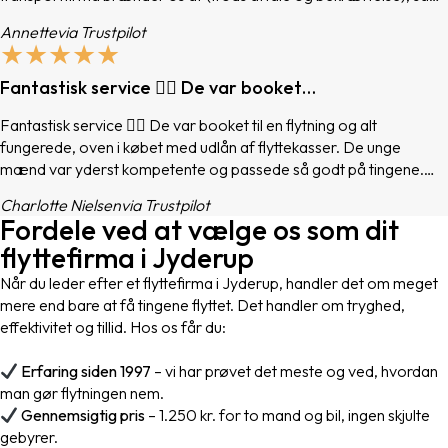
de redder både dagen og flytningen. Kæmpe tak til hele holdet!
Annette
via Trustpilot
★★★★★
Fantastisk service 👌🏻 De var booket…
Fantastisk service 👌🏻 De var booket til en flytning og alt
fungerede, oven i købet med udlån af flyttekasser. De unge
mænd var yderst kompetente og passede så godt på tingene.
Jeg havde aldrig klaret det uden deres hælp. Vil til hver en tid
Charlotte Nielsen
via Trustpilot
bruge dem igen 😊 Kæmpe anbefaling herfra.
Fordele ved at vælge os som dit
flyttefirma i Jyderup
Når du leder efter et flyttefirma i Jyderup, handler det om meget
mere end bare at få tingene flyttet. Det handler om tryghed,
effektivitet og tillid. Hos os får du:
Erfaring siden 1997
– vi har prøvet det meste og ved, hvordan
man gør flytningen nem.
Gennemsigtig pris
– 1.250 kr. for to mand og bil, ingen skjulte
gebyrer.