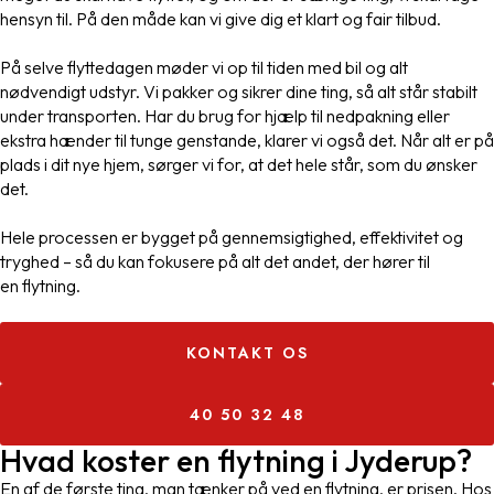
hensyn til. På den måde kan vi give dig et klart og fair tilbud.
På selve flyttedagen møder vi op til tiden med bil og alt
nødvendigt udstyr. Vi pakker og sikrer dine ting, så alt står stabilt
under transporten. Har du brug for hjælp til nedpakning eller
ekstra hænder til tunge genstande, klarer vi også det. Når alt er på
plads i dit nye hjem, sørger vi for, at det hele står, som du ønsker
det.
Hele processen er bygget på gennemsigtighed, effektivitet og
tryghed – så du kan fokusere på alt det andet, der hører til
en flytning.
KONTAKT OS
40 50 32 48
Hvad koster en flytning i Jyderup?
En af de første ting, man tænker på ved en flytning, er prisen. Hos